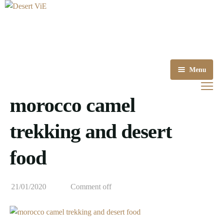
Menu
Accueil
morocco camel
Destinations
trekking and desert
A propos
Circuits
food
Contact
Excursions
Blog
Trekking
21/01/2020
Comment off
FAQ