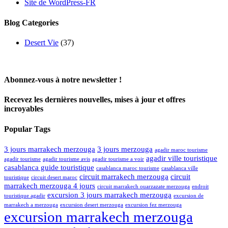
Site de WordPress-FR
Blog Categories
Desert Vie
(37)
Abonnez-vous à notre newsletter !
Recevez les dernières nouvelles, mises à jour et offres
incroyables
Popular Tags
3 jours marrakech merzouga
3 jours merzouga
agadir maroc tourisme
agadir ville touristique
agadir tourisme
agadir tourisme avis
agadir tourisme a voir
casablanca guide touristique
casablanca maroc tourisme
casablanca ville
circuit marrakech merzouga
circuit
touristique
circuit desert maroc
marrakech merzouga 4 jours
circuit marrakech ouarzazate merzouga
endroit
excursion 3 jours marrakech merzouga
touristique agadir
excursion de
marrakech a merzouga
excursion desert merzouga
excursion fez merzouga
excursion marrakech merzouga