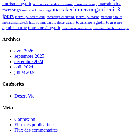
tourisme agadir
marrakech a
la ménara marrakech histoire
maroc merzouga
marrakech merzouga circuit 3
merzouga
marrakech merzouga
jours
merzouga desert tours
merzouga excursion
merzouga maroc
merzouga tours
tourisme agadir
tourisme
ménara marrakech histoire
nuit dans le désert agadir
agadir maroc
tourisme à agadir
tourisme à casablanca
tour marrakech merzouga
Archives
avril 2026
septembre 2025
décembre 2024
août 2024
juillet 2024
Catégories
Desert Vie
Méta
Connexion
Flux des publications
Flux des commentaires