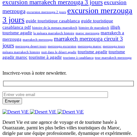
excursion marrakech merzouga 3 jours
excursion
excursion merzouga
merzouga
excursion merzouga 2 jours
3 jours
guide touristique casablanca
guide touristique
casablanca pdf
illigh
histoire de la menara marrakech
histoire de marrakech
tourisme agadir
marrakech a
la ménara marrakech histoire
maroc merzouga
marrakech merzouga circuit 3
merzouga
marrakech merzouga
jours
merzouga desert tours
merzouga excursion
merzouga maroc
merzouga tours
tourisme agadir
tourisme
ménara marrakech histoire
nuit dans le désert agadir
agadir maroc
tourisme à agadir
tourisme à casablanca
tour marrakech merzouga
Inscrivez-vous à notre newsletter.
Desert Vie est une agence de voyage et de tourisme basée à
Ouarzazate, parmi les plus belles villes touristiques du Maroc,
dirigée par une équipe professionnelle, dynamique et expérimentée.