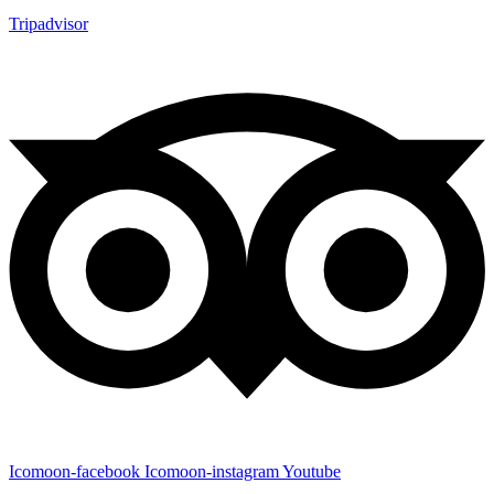
Tripadvisor
Icomoon-facebook
Icomoon-instagram
Youtube