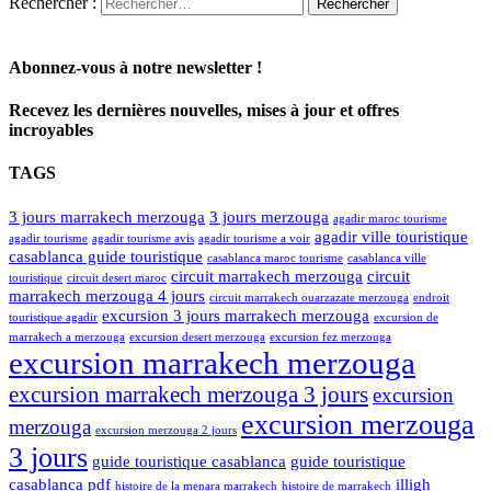
Rechercher :
Abonnez-vous à notre newsletter !
Recevez les dernières nouvelles, mises à jour et offres
incroyables
TAGS
3 jours marrakech merzouga
3 jours merzouga
agadir maroc tourisme
agadir ville touristique
agadir tourisme
agadir tourisme avis
agadir tourisme a voir
casablanca guide touristique
casablanca maroc tourisme
casablanca ville
circuit marrakech merzouga
circuit
touristique
circuit desert maroc
marrakech merzouga 4 jours
circuit marrakech ouarzazate merzouga
endroit
excursion 3 jours marrakech merzouga
touristique agadir
excursion de
marrakech a merzouga
excursion desert merzouga
excursion fez merzouga
excursion marrakech merzouga
excursion marrakech merzouga 3 jours
excursion
excursion merzouga
merzouga
excursion merzouga 2 jours
3 jours
guide touristique casablanca
guide touristique
casablanca pdf
illigh
histoire de la menara marrakech
histoire de marrakech