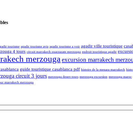
ables
agadir ville touristique
casa
gadir tourisme
agadir tourisme avis
agadir tourisme a voir
rzouga 4 jours
excursi
circuit marrakech ouarzazate merzouga
endroit touristique agadir
rrakech merzouga
excursion marrakech merzou
casablanca
guide touristique casablanca pdf
histoire de la menara marrakech
hist
ouga circuit 3 jours
merzouga desert tours
merzouga excursion
merzouga maroc
our marrakech merzouga