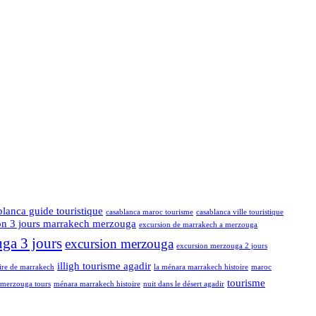
blanca guide touristique
casablanca maroc tourisme
casablanca ville touristique
on 3 jours marrakech merzouga
excursion de marrakech a merzouga
ga 3 jours
excursion merzouga
excursion merzouga 2 jours
illigh tourisme agadir
oire de marrakech
la ménara marrakech histoire
maroc
tourisme
merzouga tours
ménara marrakech histoire
nuit dans le désert agadir