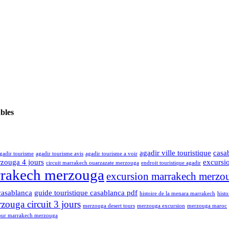
ables
agadir ville touristique
casa
gadir tourisme
agadir tourisme avis
agadir tourisme a voir
rzouga 4 jours
excursi
circuit marrakech ouarzazate merzouga
endroit touristique agadir
rrakech merzouga
excursion marrakech merzou
casablanca
guide touristique casablanca pdf
histoire de la menara marrakech
hist
ouga circuit 3 jours
merzouga desert tours
merzouga excursion
merzouga maroc
our marrakech merzouga