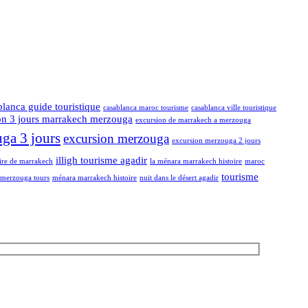
blanca guide touristique
casablanca maroc tourisme
casablanca ville touristique
on 3 jours marrakech merzouga
excursion de marrakech a merzouga
ga 3 jours
excursion merzouga
excursion merzouga 2 jours
illigh tourisme agadir
oire de marrakech
la ménara marrakech histoire
maroc
tourisme
merzouga tours
ménara marrakech histoire
nuit dans le désert agadir