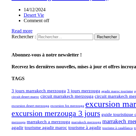
14/12/2024
Desert Vie
Comment off
Read more
Rechercher :
Abonnez-vous à notre newsletter !
Recevez les dernières nouvelles, mises à jour et offres incroy
TAGS
3 jours marrakech merzouga
3 jours merzouga
agadir maroc tourisme
a
circuit marrakech merzouga
circuit marrakech me
circuit desert maroc
excursion ma
excursion desert merzouga
excursion fez merzouga
excursion merzouga 3 jours
guide touristique 
marrakech merz
marrakech a merzouga
merzouga
marrakech merzouga
agadir
tourisme agadir maroc
tourisme à agadir
tourisme à casablanca
t