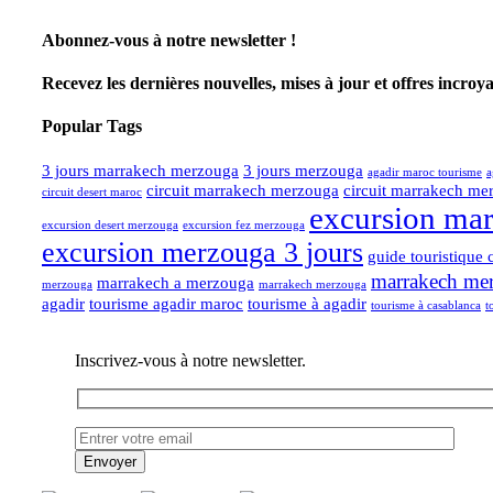
Abonnez-vous à notre newsletter !
Recevez les dernières nouvelles, mises à jour et offres incroy
Popular Tags
3 jours marrakech merzouga
3 jours merzouga
agadir maroc tourisme
a
circuit marrakech merzouga
circuit marrakech me
circuit desert maroc
excursion ma
excursion desert merzouga
excursion fez merzouga
excursion merzouga 3 jours
guide touristique 
marrakech merz
marrakech a merzouga
merzouga
marrakech merzouga
agadir
tourisme agadir maroc
tourisme à agadir
tourisme à casablanca
t
Inscrivez-vous à notre newsletter.