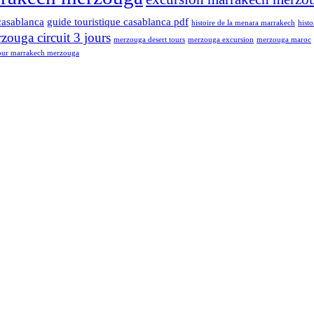
casablanca
guide touristique casablanca pdf
histoire de la menara marrakech
hist
ouga circuit 3 jours
merzouga desert tours
merzouga excursion
merzouga maroc
our marrakech merzouga