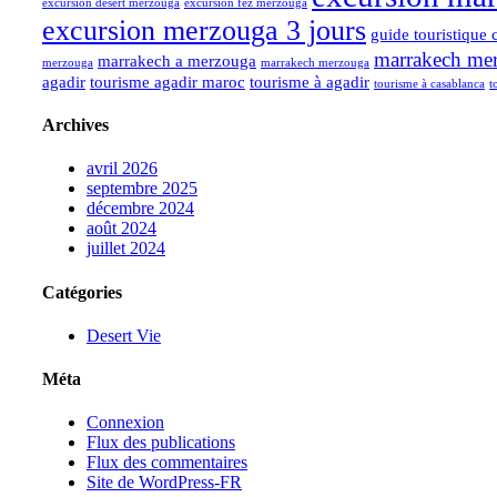
excursion desert merzouga
excursion fez merzouga
excursion merzouga 3 jours
guide touristique 
marrakech merz
marrakech a merzouga
merzouga
marrakech merzouga
agadir
tourisme agadir maroc
tourisme à agadir
tourisme à casablanca
t
Archives
avril 2026
septembre 2025
décembre 2024
août 2024
juillet 2024
Catégories
Desert Vie
Méta
Connexion
Flux des publications
Flux des commentaires
Site de WordPress-FR