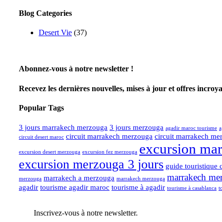
Blog Categories
Desert Vie
(37)
Abonnez-vous à notre newsletter !
Recevez les dernières nouvelles, mises à jour et offres incroy
Popular Tags
3 jours marrakech merzouga
3 jours merzouga
agadir maroc tourisme
a
circuit marrakech merzouga
circuit marrakech me
circuit desert maroc
excursion ma
excursion desert merzouga
excursion fez merzouga
excursion merzouga 3 jours
guide touristique 
marrakech merz
marrakech a merzouga
merzouga
marrakech merzouga
agadir
tourisme agadir maroc
tourisme à agadir
tourisme à casablanca
t
Inscrivez-vous à notre newsletter.