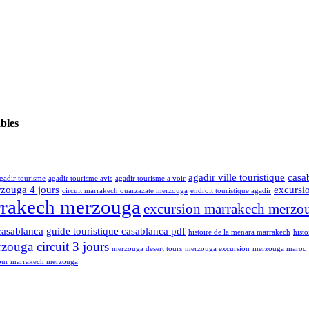
ables
agadir ville touristique
casa
gadir tourisme
agadir tourisme avis
agadir tourisme a voir
rzouga 4 jours
excursi
circuit marrakech ouarzazate merzouga
endroit touristique agadir
rrakech merzouga
excursion marrakech merzou
casablanca
guide touristique casablanca pdf
histoire de la menara marrakech
hist
ouga circuit 3 jours
merzouga desert tours
merzouga excursion
merzouga maroc
our marrakech merzouga