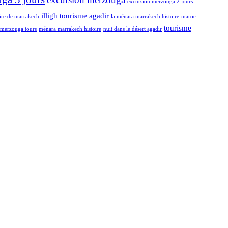
excursion merzouga 2 jours
illigh tourisme agadir
oire de marrakech
la ménara marrakech histoire
maroc
tourisme
merzouga tours
ménara marrakech histoire
nuit dans le désert agadir