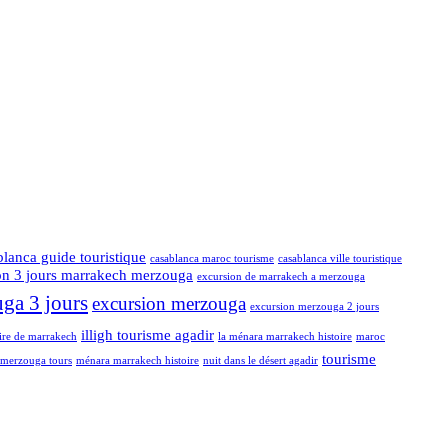
blanca guide touristique
casablanca maroc tourisme
casablanca ville touristique
on 3 jours marrakech merzouga
excursion de marrakech a merzouga
ga 3 jours
excursion merzouga
excursion merzouga 2 jours
illigh tourisme agadir
oire de marrakech
la ménara marrakech histoire
maroc
tourisme
merzouga tours
ménara marrakech histoire
nuit dans le désert agadir