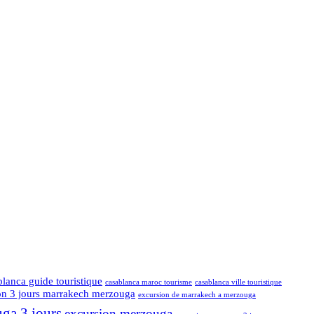
blanca guide touristique
casablanca maroc tourisme
casablanca ville touristique
on 3 jours marrakech merzouga
excursion de marrakech a merzouga
ga 3 jours
excursion merzouga