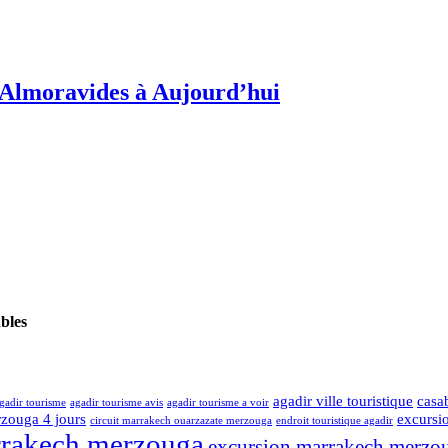
s Almoravides à Aujourd’hui
ables
agadir ville touristique
casa
gadir tourisme
agadir tourisme avis
agadir tourisme a voir
rzouga 4 jours
excursi
circuit marrakech ouarzazate merzouga
endroit touristique agadir
rrakech merzouga
excursion marrakech merzou