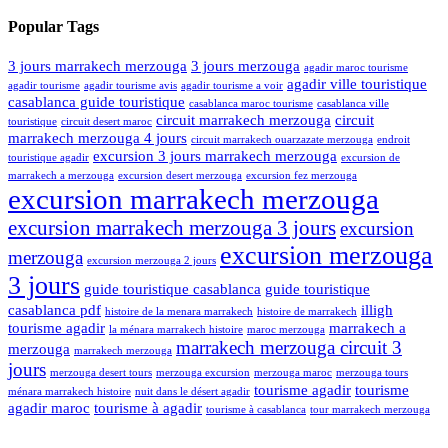
Popular Tags
3 jours marrakech merzouga
3 jours merzouga
agadir maroc tourisme
agadir ville touristique
agadir tourisme
agadir tourisme avis
agadir tourisme a voir
casablanca guide touristique
casablanca maroc tourisme
casablanca ville
circuit marrakech merzouga
circuit
touristique
circuit desert maroc
marrakech merzouga 4 jours
circuit marrakech ouarzazate merzouga
endroit
excursion 3 jours marrakech merzouga
touristique agadir
excursion de
marrakech a merzouga
excursion desert merzouga
excursion fez merzouga
excursion marrakech merzouga
excursion marrakech merzouga 3 jours
excursion
excursion merzouga
merzouga
excursion merzouga 2 jours
3 jours
guide touristique casablanca
guide touristique
casablanca pdf
illigh
histoire de la menara marrakech
histoire de marrakech
tourisme agadir
marrakech a
la ménara marrakech histoire
maroc merzouga
marrakech merzouga circuit 3
merzouga
marrakech merzouga
jours
merzouga desert tours
merzouga excursion
merzouga maroc
merzouga tours
tourisme agadir
tourisme
ménara marrakech histoire
nuit dans le désert agadir
agadir maroc
tourisme à agadir
tourisme à casablanca
tour marrakech merzouga