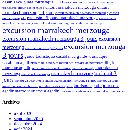
casablanca guide touristique
casablanca maroc tourisme
casablanca ville
circuit marrakech merzouga
circuit
touristique
circuit desert maroc
marrakech merzouga 4 jours
circuit marrakech ouarzazate merzouga
endroit
excursion 3 jours marrakech merzouga
touristique agadir
excursion de
marrakech a merzouga
excursion desert merzouga
excursion fez merzouga
excursion marrakech merzouga
excursion marrakech merzouga 3 jours
excursion
excursion merzouga
merzouga
excursion merzouga 2 jours
3 jours
guide touristique casablanca
guide touristique
casablanca pdf
illigh
histoire de la menara marrakech
histoire de marrakech
tourisme agadir
marrakech a
la ménara marrakech histoire
maroc merzouga
marrakech merzouga circuit 3
merzouga
marrakech merzouga
jours
merzouga desert tours
merzouga excursion
merzouga maroc
merzouga tours
tourisme agadir
tourisme
ménara marrakech histoire
nuit dans le désert agadir
agadir maroc
tourisme à agadir
tourisme à casablanca
tour marrakech merzouga
Archives
avril 2026
septembre 2025
décembre 2024
août 2024