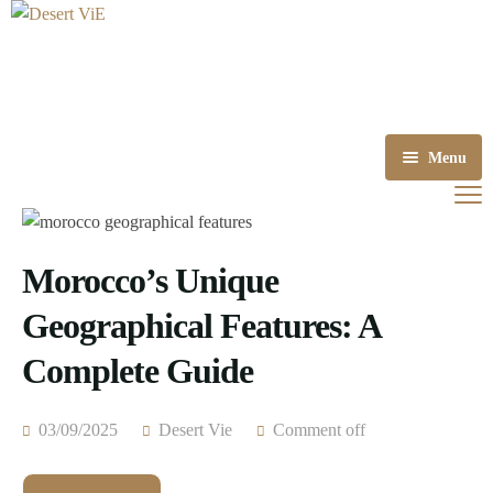
Menu
Accueil
Destinations
Morocco’s Unique
A propos
Circuits
Geographical Features: A
Contact
Excursions
Complete Guide
Blog
Trekking
03/09/2025
Desert Vie
Comment off
FAQ